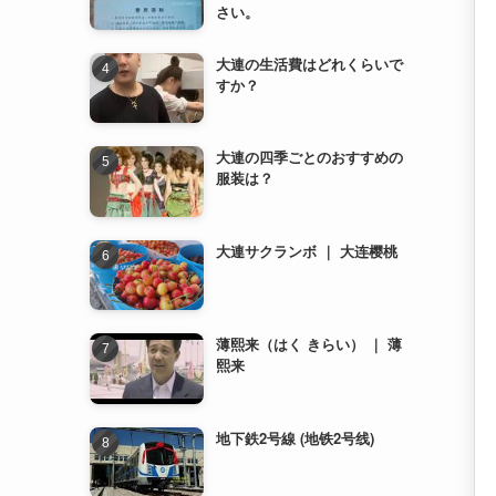
さい。
大連の生活費はどれくらいで
すか？
大連の四季ごとのおすすめの
服装は？
大連サクランボ ｜ 大连樱桃
薄熙来（はく きらい） ｜ 薄
熙来
地下鉄2号線 (地铁2号线)