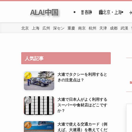
ALA!中国
🧧春節
🏙️北京・上海
北京
上海
広州
深セン
重慶
南京
杭州
天津
成都
武漢
人気記事
大連でタクシーを利用すると
きの注意点は？
大連で日本人がよく利用する
スーパーや食材店はどこです
か？
大連で使える交通カード（例
えば、大連通）を教えてくだ