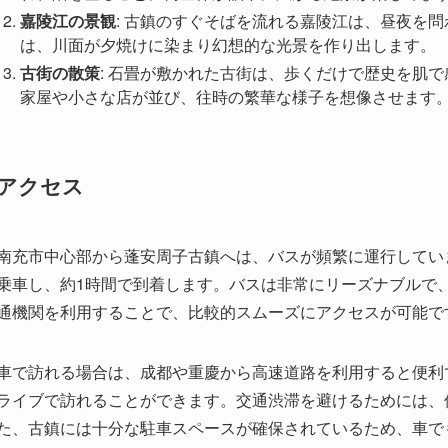
嘉陵江の景観
: 古鎮のすぐそばを流れる嘉陵江は、昼夜を
は、川面が夕焼けに染まり幻想的な光景を作り出します。
古街の散策
: 石畳が敷かれた古街は、歩くだけで歴史を肌
家屋や小さな店が並び、往時の繁華な様子を想像させます
アクセス
南充市中心部から蓬安周子古鎮へは、バスが頻繁に運行してい
乗車し、約1時間で到着します。バスは非常にリーズナブルで
通機関を利用することで、比較的スムーズにアクセスが可能で
車で訪れる場合は、成都や重慶から高速道路を利用すると便利
ライブで訪れることができます。交通渋滞を避けるためには、
た、古鎮には十分な駐車スペースが確保されているため、車で