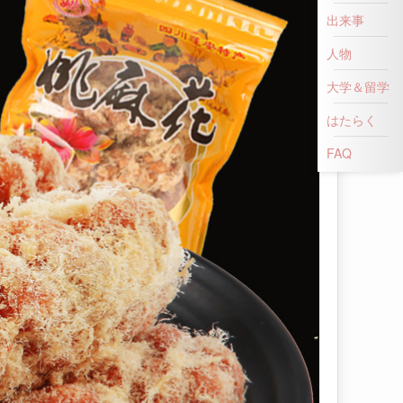
出来事
人物
大学＆留学
はたらく
FAQ