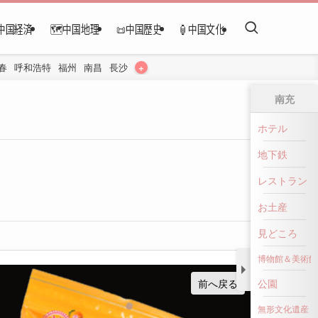
中国経済
🗺️中国地理
📜中国歴史
🏮中国文化
+
春
呼和浩特
福州
南昌
長沙
南充
ホテル
地下鉄
レストラン
お土産
見どころ
博物館＆美術館
前へ戻る
公園
無形文化遺産