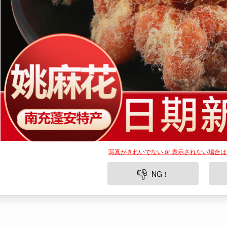
写真がきれいでない or 表示されない場合
👎
NG！