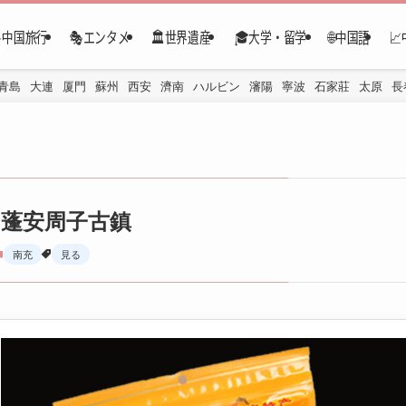
✈️中国旅行
🎭エンタメ
🏛️世界遺産
🎓大学・留学
🌐中国語

青島
大連
厦門
蘇州
西安
濟南
ハルビン
瀋陽
寧波
石家莊
太原
長
蓬安周子古鎮
南充
見る