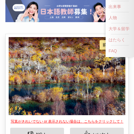
出来事
人物
大学＆留学
はたらく
FAQ
写真がきれいでない or 表示されない場合は、こちらをクリックして！
👎
👍
NG！
いいね！
九寨溝の樹正群海は、中国四川省に位置する、自