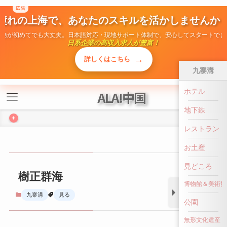
広告
ALA!中国
憧れの上海で、あなたのスキルを活かしませんか
勤務が初めてでも大丈夫。日本語対応・現地サポート体制で、安心してスタートでき
日系企業の高収入求人が豊富！
+
→
詳しくはこちら
九寨溝
ホテル
樹正群海
地下鉄
九寨溝
見る
レストラン
お土産
見どころ
博物館＆美術館
公園
無形文化遺産
前へ戻る