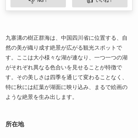
然の美が織り成す絶景が広がる観光スポットで
す。ここは大小様々な湖が連なり、一つ一つの湖
がそれぞれ異なる色合いを見せることが特徴で
す。その美しさは四季を通じて変わることなく、
特に秋には紅葉が湖面に映り込み、まるで絵画の
ような絶景を生み出します。
所在地
樹正群海は四川省阿坝チベット族チャン族自治州
の九寨溝県に位置しています。この地域は、四川
盆地の北部にあり、標高は約2000メートルから
3000メートルに及びます。周辺は主に高山地帯