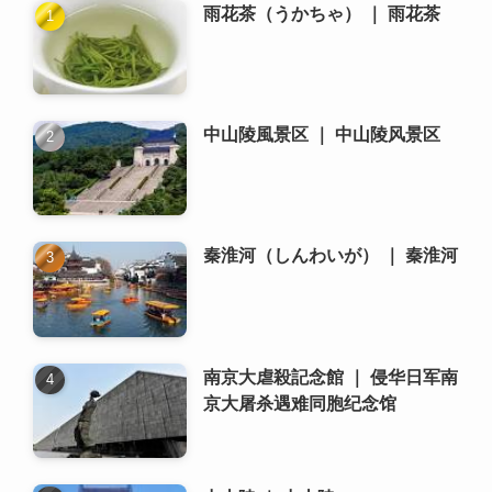
秦淮河（しんわいが） ｜ 秦淮河
南京大虐殺記念館 ｜ 侵华日军南
京大屠杀遇难同胞纪念馆
中山陵 ｜ 中山陵
南京で日本人向けのコミュニテ
ィや交流イベントはあります