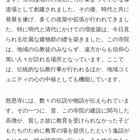
は、地域の仏教徒のみならず、遠方からも信仰心
篤い人々が訪れる場所となっています。ここで
は、伝統的な仏教行事が行われるほか、地域コミ
ュニティの心の中核としても機能しています。
慈恩寺には、数々の伝説や物語が伝えられていま
す。その一つに、昔、この寺院の建設に関与した
高僧が、貧しさ故に教育を受けられなかった子ど
もたちのために教育の場を提供したという逸話が
あります。彼の慈悲深い行いは、今も地元の人々
の間で語り継がれ、その精神は寺院を訪れる人々
の心にも深く刻まれています。また、古来から貴
族や武士、詩人たちが訪れ、慈恩寺の美しさを詠
んだ詩歌も数多く残されています。