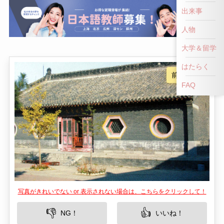
出来事
人物
大学＆留学
はたらく
FAQ
写真がきれいでない or 表示されない場合は、こちらをクリックして！
👎
👍
NG！
いいね！
遼陽市に位置する慈恩寺は、古くから地域の精神
的な支柱として親しまれてきた仏教寺院です。慈