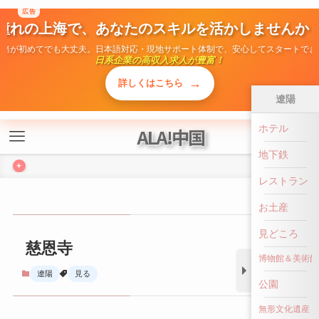
広告
ALA!中国
憧れの上海で、あなたのスキルを活かしませんか
勤務が初めてでも大丈夫。日本語対応・現地サポート体制で、安心してスタートでき
日系企業の高収入求人が豊富！
+
→
詳しくはこちら
遼陽
ホテル
慈恩寺
地下鉄
遼陽
見る
レストラン
お土産
見どころ
博物館＆美術館
公園
無形文化遺産
前へ戻る