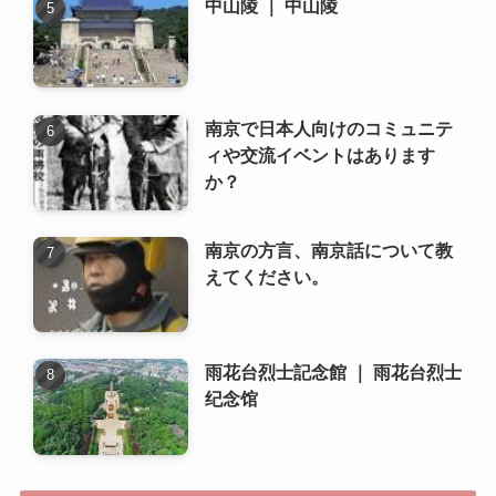
か？
南京の方言、南京話について教
えてください。
雨花台烈士記念館 ｜ 雨花台烈士
纪念馆
新着記事
管理部課長・中国語不問（日系
自動車部品メーカー） ～
22,000元+家賃補助