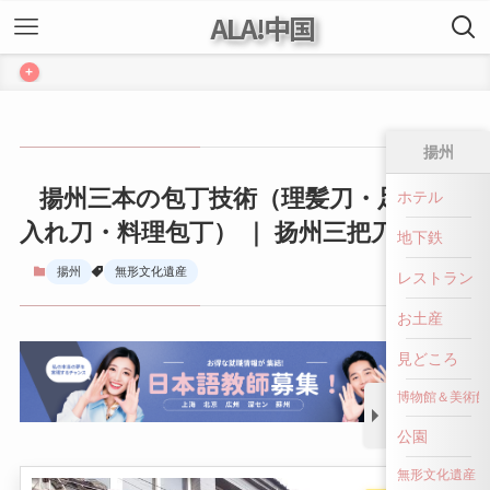
ALA!中国
+
揚州
揚州三本の包丁技術（理髪刀・足の手
ホテル
入れ刀・料理包丁） ｜ 扬州三把刀技艺
地下鉄
揚州
無形文化遺産
レストラン
お土産
見どころ
博物館＆美術館
公園
無形文化遺産