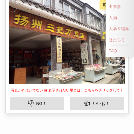
前へ戻る
出来事
人物
大学＆留学
はたらく
FAQ
写真がきれいでない or 表示されない場合は、こちらをクリックして！
👎
👍
NG！
いいね！