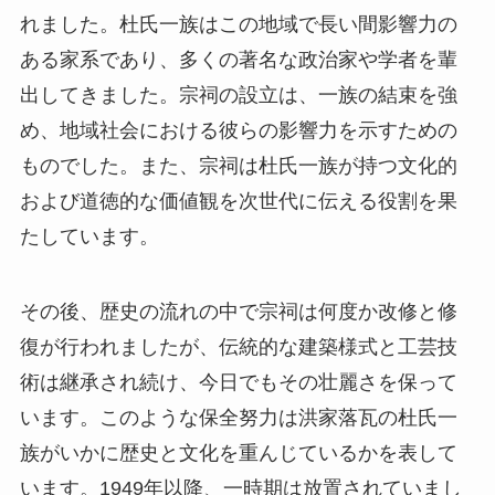
および道徳的な価値観を次世代に伝える役割を果
たしています。
その後、歴史の流れの中で宗祠は何度か改修と修
復が行われましたが、伝統的な建築様式と工芸技
術は継承され続け、今日でもその壮麗さを保って
います。このような保全努力は洪家落瓦の杜氏一
族がいかに歴史と文化を重んじているかを表して
います。1949年以降、一時期は放置されていまし
たが、近年再び地元の人々や政府の関心を集め、
文化遺産としての再評価が進み、多くの観光客が
再訪するようになりました。