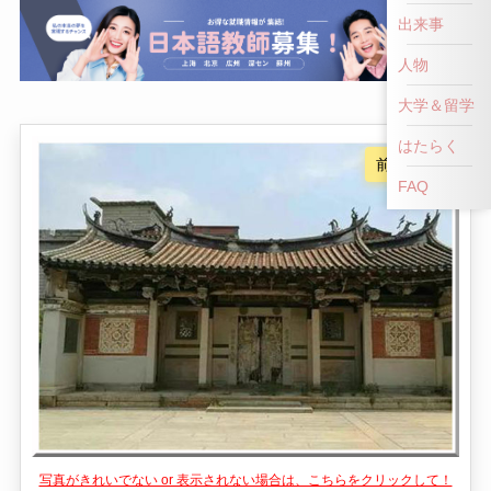
出来事
人物
大学＆留学
はたらく
FAQ
写真がきれいでない or 表示されない場合は、こちらをクリックして！
👎
👍
NG！
いいね！
洪家落瓦杜氏宗祠は、中国湖南省の婁底市に位置