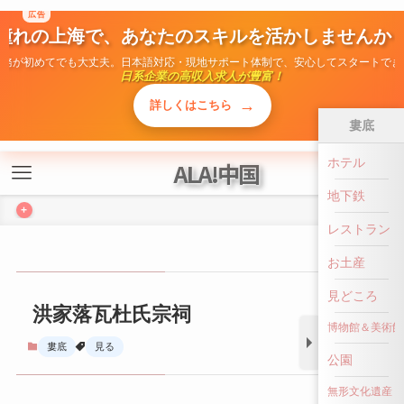
広告
ALA!中国
憧れの上海で、あなたのスキルを活かしませんか
勤務が初めてでも大丈夫。日本語対応・現地サポート体制で、安心してスタートでき
+
日系企業の高収入求人が豊富！
→
詳しくはこちら
婁底
洪家落瓦杜氏宗祠
ホテル
地下鉄
婁底
見る
レストラン
お土産
見どころ
博物館＆美術館
公園
前へ戻る
無形文化遺産