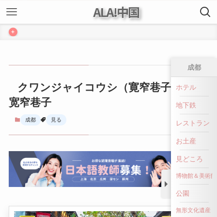
ALA!中国
+
成都
クワンジャイコウシ（寛窄巷子） ｜
ホテル
宽窄巷子
地下鉄
成都
見る
レストラン
お土産
見どころ
博物館＆美術館
公園
無形文化遺産