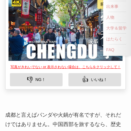
前へ戻る
出来事
人物
大学＆留学
はたらく
FAQ
写真がきれいでない or 表示されない場合は、こちらをクリックして！
👎
👍
NG！
いいね！
成都と言えばパンダや火鍋が有名ですが、それだ
けではありません。中国西部を旅するなら、歴史