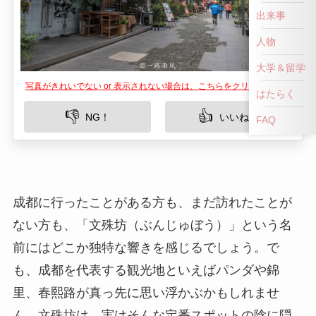
出来事
人物
大学＆留学
写真がきれいでない or 表示されない場合は、こちらをクリックして！
はたらく
👎
👍
NG！
いいね！
FAQ
成都に行ったことがある方も、まだ訪れたことが
ない方も、「文殊坊（ぶんじゅぼう）」という名
前にはどこか独特な響きを感じるでしょう。で
も、成都を代表する観光地といえばパンダや錦
里、春熙路が真っ先に思い浮かぶかもしれませ
ん。文殊坊は、実はそんな定番スポットの陰に隠