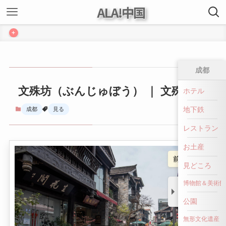
ALA!中国
+
成都
文殊坊（ぶんじゅぼう） ｜ 文殊坊
ホテル
地下鉄
成都
見る
レストラン
お土産
前へ戻る
見どころ
博物館＆美術館
公園
無形文化遺産