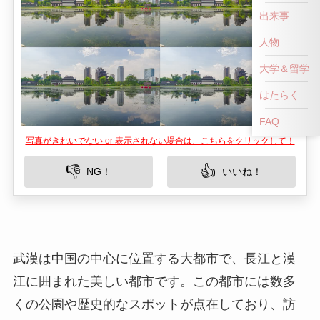
出来事
人物
大学＆留学
はたらく
FAQ
写真がきれいでない or 表示されない場合は、こちらをクリックして！
👎
👍
NG！
いいね！
武漢は中国の中心に位置する大都市で、長江と漢
江に囲まれた美しい都市です。この都市には数多
くの公園や歴史的なスポットが点在しており、訪