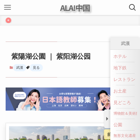
ALA!中国
+
武漢
紫陽湖公園 ｜ 紫阳湖公园
ホテル
地下鉄
武漢
見る
レストラン
お土産
見どころ
博物館＆美術館
公園
前へ戻る
無形文化遺産