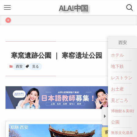
ALA!中国
+
西安
寒窯遺跡公園 ｜ 寒窑遗址公园
ホテル
地下鉄
西安
見る
レストラン
お土産
見どころ
博物館＆美術館
公園
前へ戻る
無形文化遺産