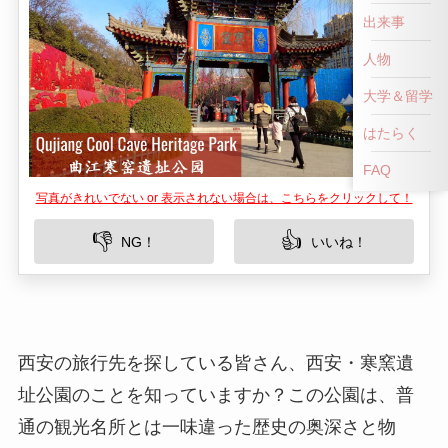
出来事
人物
大学＆留学
はたらく
FAQ
写真がきれいでない or 表示されない場合は、こちらをクリックして！
👎
👍
NG！
いいね！
西安の旅行先を探している皆さん、西安・寒窯遺
址公園のことを知っていますか？この公園は、普
通の観光名所とは一味違った歴史の奥深さと物