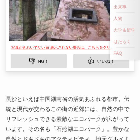
出来事
人物
大学＆留学
はたらく
写真がきれいでない or 表示されない場合は、こちらをクリックして！
FAQ
👎
👍
NG！
いいね！
長沙といえば中国湖南省の活気あふれる都市。伝
統と現代が交わるこの街の近郊には、自然の中で
リフレッシュできる素敵なエコパークが広がって
います。その名も「石燕湖エコパーク」。豊かな
自然とドキドキのアクティビティ、地元グルメま