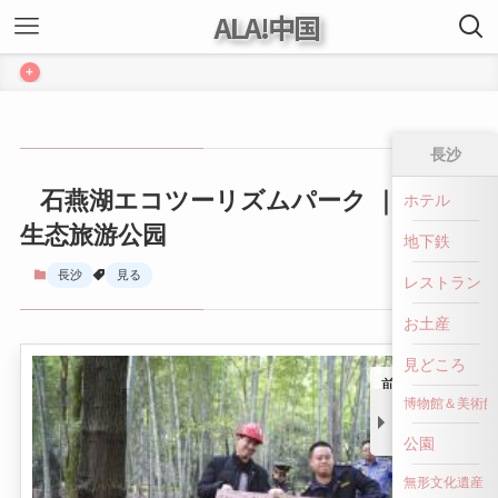
ALA!中国
+
長沙
石燕湖エコツーリズムパーク ｜ 石燕湖
ホテル
生态旅游公园
地下鉄
長沙
見る
レストラン
お土産
見どころ
前へ戻る
博物館＆美術館
公園
無形文化遺産