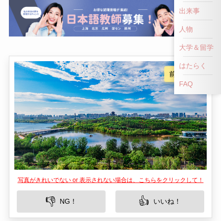
出来事
人物
大学＆留学
はたらく
FAQ
写真がきれいでない or 表示されない場合は、こちらをクリックして！
👎
👍
NG！
いいね！
南湖生態公園は、中国河北省唐山市に位置する広
大な都市公園です。この公園は自然環境と都市の
利便性を兼ね備えた場所であり、多彩な生態系が