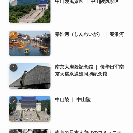
南京大虐殺記念館 ｜ 侵华日军南
京大屠杀遇难同胞纪念馆
中山陵 ｜ 中山陵
南京で日本人向けのコミュニテ
ィや交流イベントはあります
か？
南京の方言、南京話について教
えてください。