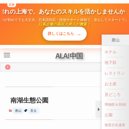
広告
ALA!中国
憧れの上海で、あなたのスキルを活かしませんか
勤務が初めてでも大丈夫。日本語対応・現地サポート体制で、安心してスタートでき
+
日系企業の高収入求人が豊富！
→
詳しくはこちら
唐山
ホテル
南湖生態公園
地下鉄
唐山
見る
レストラン
お土産
見どころ
博物館＆美術館
公園
無形文化遺産
前へ戻る