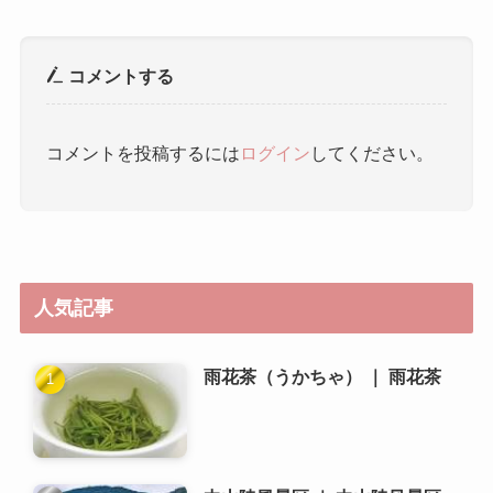
人気記事
雨花茶（うかちゃ） ｜ 雨花茶
中山陵風景区 ｜ 中山陵风景区
秦淮河（しんわいが） ｜ 秦淮河