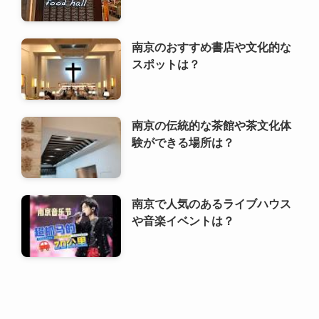
南京の伝統的な茶館や茶文化体
験ができる場所は？
南京で人気のあるライブハウス
や音楽イベントは？
利用規約
プライバシーポリシー
お問い合わせ
ALA！転職
©
2000 ALA!中国 (ALACHUGOKU.COM, ALAWORLD.COM.). All rights
reserved.