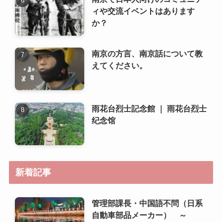
雨花台烈士記念館 ｜ 雨花台烈士
纪念馆
新着記事
管理部課長・中国語不問（日系
自動車部品メーカー） ～
22,000元+家賃補助
南京の語学学校や中国語学習環
境はどうですか？