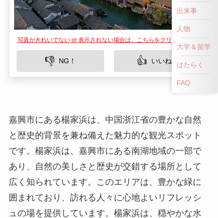
出来事
人物
写真がきれいでない or 表示されない場合は、こちらをクリックして！
大学＆留学
👎
👍
NG！
いいね！
はたらく
FAQ
嘉興市にある楊家浜は、中国浙江省の豊かな自然
と歴史的背景を兼ね備えた魅力的な観光スポット
です。楊家浜は、嘉興市にある南湖地域の一部で
あり、自然の美しさと歴史が交錯する場所として
広く知られています。このエリアは、豊かな緑に
囲まれており、訪れる人々に心地よいリフレッシ
ュの場を提供しています。楊家浜は、穏やかな水