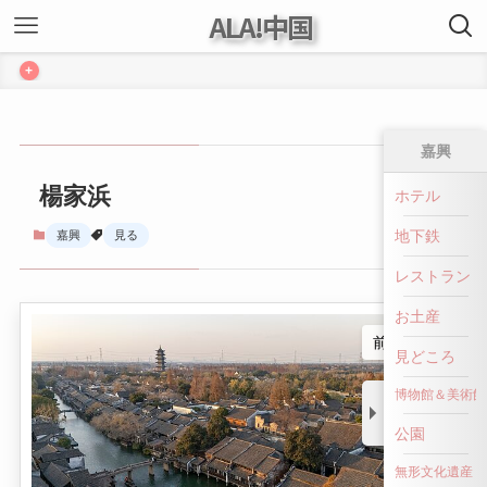
ALA!中国
+
嘉興
楊家浜
ホテル
地下鉄
嘉興
見る
レストラン
お土産
前へ戻る
見どころ
博物館＆美術館
公園
無形文化遺産