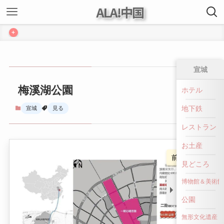
ALA!中国
+
宣城
梅溪湖公園
ホテル
地下鉄
宣城
見る
レストラン
お土産
前へ戻る
見どころ
博物館＆美術館
公園
無形文化遺産