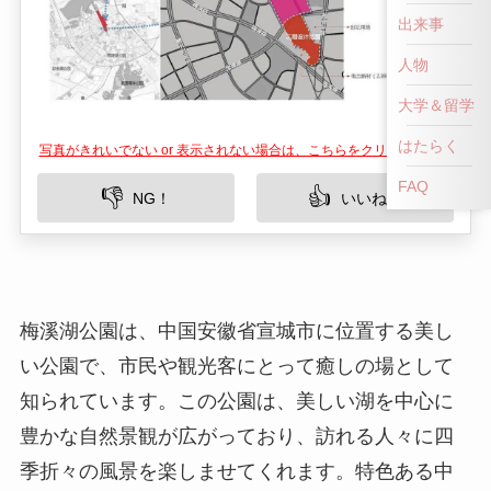
出来事
人物
大学＆留学
はたらく
写真がきれいでない or 表示されない場合は、こちらをクリックして！
FAQ
👎
👍
NG！
いいね！
梅溪湖公園は、中国安徽省宣城市に位置する美し
い公園で、市民や観光客にとって癒しの場として
知られています。この公園は、美しい湖を中心に
豊かな自然景観が広がっており、訪れる人々に四
季折々の風景を楽しませてくれます。特色ある中