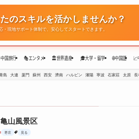
なたのスキルを活かしませんか？
✈️中国旅行
🎭エンタメ
🏛️世界遺産
🎓大学・留学
🌐中国語

応・現地サポート体制で、安心してスタートできます。
青島
大連
厦門
蘇州
西安
濟南
ハルビン
瀋陽
寧波
石家莊
太原
長
亀山風景区
枣庄
見る