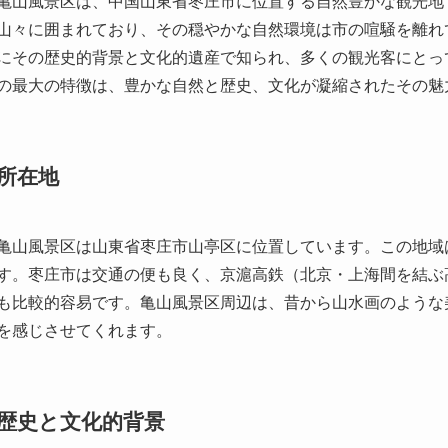
所在地
亀山風景区は山東省枣庄市山亭区に位置しています。この地域
す。枣庄市は交通の便も良く、京滬高鉄（北京・上海間を結ぶ
も比較的容易です。亀山風景区周辺は、昔から山水画のような
を感じさせてくれます。
歴史と文化的背景
亀山風景区はその名の通り亀の形をした山が特徴で、古くから
この山は地元住民に幸運をもたらすと言われており、長年にわ
ため、山には数多くの古い寺院や祠が点在し、訪れる人々に古