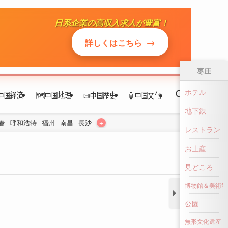
日系企業の高収入求人が豊富！
中国経済
🗺️中国地理
📜中国歴史
🏮中国文化
→
詳しくはこちら
+
春
呼和浩特
福州
南昌
長沙
枣庄
ホテル
地下鉄
レストラン
お土産
見どころ
博物館＆美術館
公園
無形文化遺産