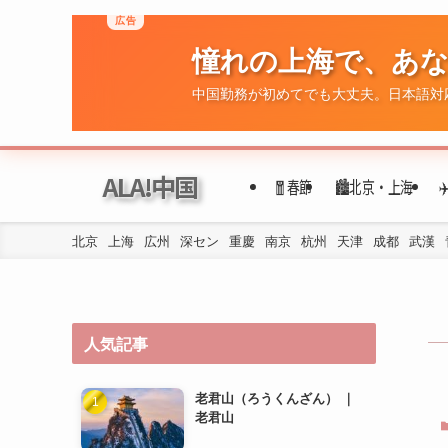
広告
憧れの上海で、あ
ALA!中国
🧧春節
🏙️北京・上海
中国勤務が初めてでも大丈夫。日本語対
北京
上海
広州
深セン
重慶
南京
杭州
天津
成都
武漢
人気記事
老君山（ろうくんざん） ｜
老君山
洛陽の地下鉄の乗り方は？