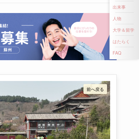
出来事
人物
大学＆留学
はたらく
FAQ
前へ戻る