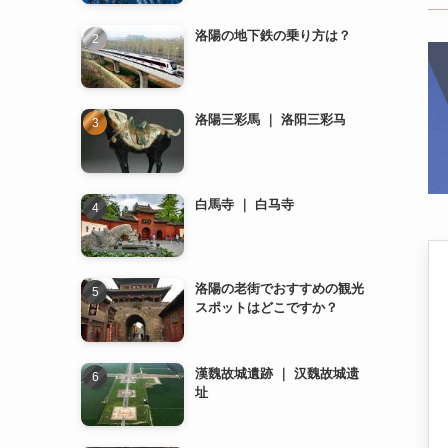
洛陽三彩馬 ｜ 洛阳三彩马
白馬寺 ｜ 白马寺
洛陽の老街でおすすめの観光
スポットはどこですか？
漢魏故城遺跡 ｜ 汉魏故城遗
址
龍門石窟 ｜ 龙门石窟
洛陽のレストランでおすすめ
の料理は何ですか？