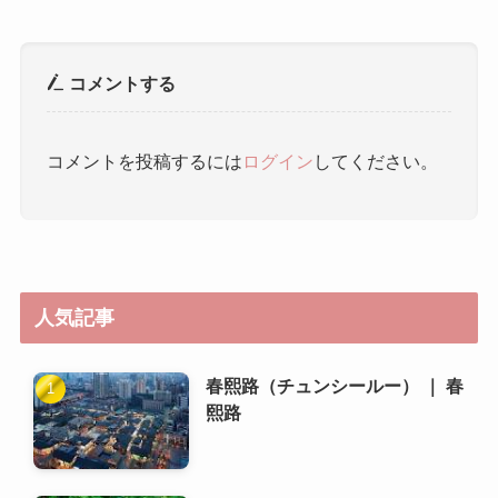
人気記事
春熙路（チュンシールー） ｜ 春
熙路
杜甫草堂 ｜ 杜甫草堂
成都で使える交通カード（例え
ば、成都通）を教えてくださ