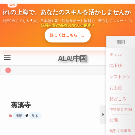
広告
ALA!中国
憧れの上海で、あなたのスキルを活かしませんか
勤務が初めてでも大丈夫。日本語対応・現地サポート体制で、安心してスタートでき
+
日系企業の高収入求人が豊富！
→
詳しくはこちら
瀏阳
蕉溪寺
ホテル
地下鉄
瀏阳
見る
レストラン
お土産
見どころ
博物館＆美術館
公園
前へ戻る
無形文化遺産