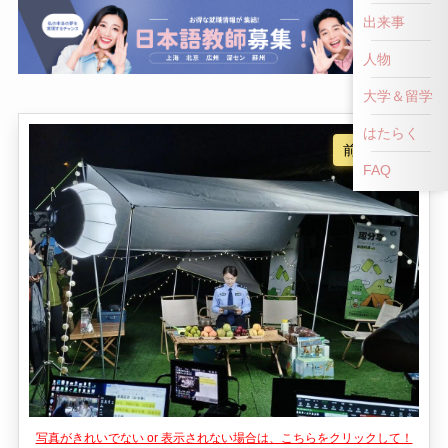
出来事
人物
大学＆留学
はたらく
FAQ
写真がきれいでない or 表示されない場合は、こちらをクリックして！
👎
👍
NG！
いいね！
中国湖南省の都市、瀏陽は自然と歴史が交錯する