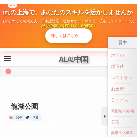
ALA!中国
+
晋中
龍湖公園
ホテル
地下鉄
晋中
見る
レストラン
お土産
見どころ
博物館＆美術館
公園
前へ戻る
無形文化遺産