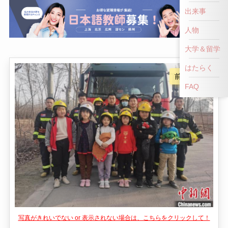
出来事
人物
大学＆留学
はたらく
FAQ
写真がきれいでない or 表示されない場合は、こちらをクリックして！
👎
👍
NG！
いいね！
龍湖公園は、中国山西省の晋中市に位置する美し