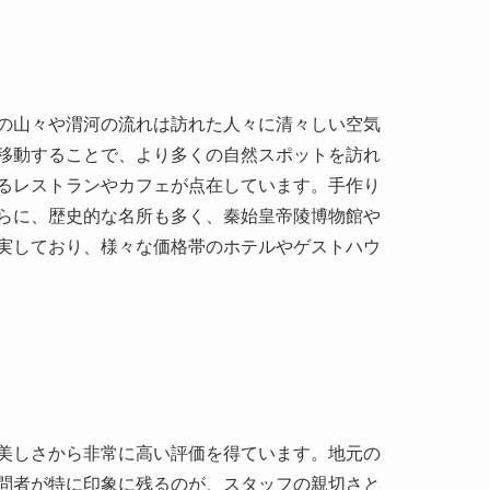
移動することで、より多くの自然スポットを訪れ
るレストランやカフェが点在しています。手作り
らに、歴史的な名所も多く、秦始皇帝陵博物館や
実しており、様々な価格帯のホテルやゲストハウ
美しさから非常に高い評価を得ています。地元の
問者が特に印象に残るのが、スタッフの親切さと
を提供してくれることです。実際に著名なワイン
。 例えば、有名なソムリエの何某氏はこのワイナ
です。彼はまたワイナリーの伝統的な価値観と最
しています。