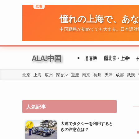
広告
憧れの上海で、あ
ALA!中国
🧧春節
🏙️北京・上海
中国勤務が初めてでも大丈夫。日本語対
北京
上海
広州
深セン
重慶
南京
杭州
天津
成都
武漢
人気記事
大連でタクシーを利用すると
きの注意点は？
大連で日本人がよく利用する
スーパーや食材店はどこです
か？