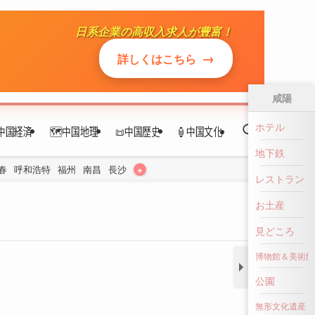
日系企業の高収入求人が豊富！
中国経済
🗺️中国地理
📜中国歴史
🏮中国文化
→
詳しくはこちら
+
春
呼和浩特
福州
南昌
長沙
咸陽
ホテル
地下鉄
レストラン
お土産
見どころ
博物館＆美術館
公園
無形文化遺産