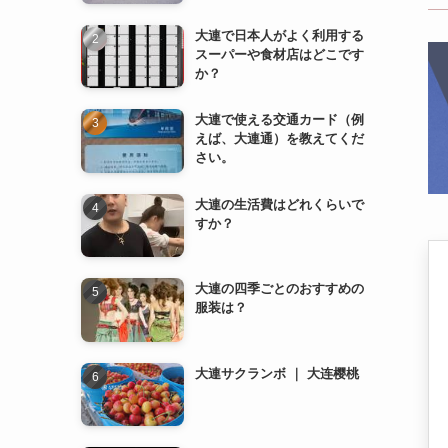
大連で使える交通カード（例
えば、大連通）を教えてくだ
さい。
大連の生活費はどれくらいで
すか？
大連の四季ごとのおすすめの
服装は？
大連サクランボ ｜ 大连樱桃
薄熙来（はく きらい） ｜ 薄
熙来
地下鉄2号線 (地铁2号线)