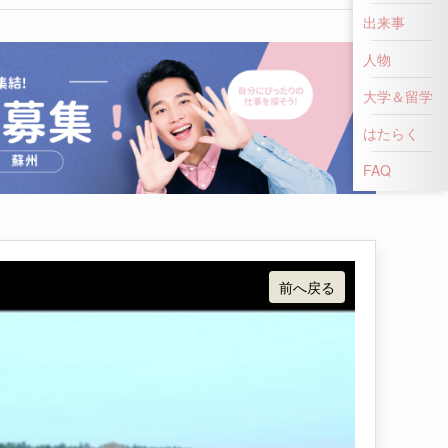
出来事
人物
大学＆留学
はたらく
FAQ
前へ戻る