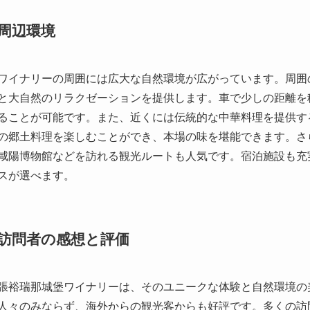
と大自然のリラクゼーションを提供します。車で少しの距離を
ることが可能です。また、近くには伝統的な中華料理を提供す
の郷土料理を楽しむことができ、本場の味を堪能できます。さ
咸陽博物館などを訪れる観光ルートも人気です。宿泊施設も充
スが選べます。
訪問者の感想と評価
張裕瑞那城堡ワイナリーは、そのユニークな体験と自然環境の
人々のみならず、海外からの観光客からも好評です。多くの訪
プロフェッショナルな対応で、ワインについて学ぶ多くの機会
愛好家やワイン専門家がここを訪れることも少なくありません
リーを訪れ、ワインの質と多様性に深く感銘を受けたとのこと
新の技術が見事に融合している点を称賛し、訪れる価値を強調