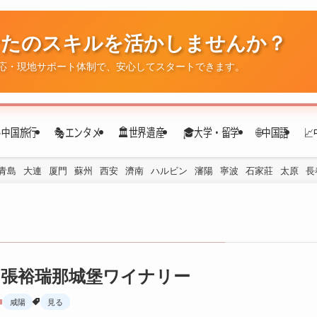
なたのスキルを活かしませんか？
✈️中国旅行
🎭エンタメ
🏛️世界遺産
🎓大学・留学
🌐中国語

応・現地サポート体制で、安心してスタートできます。
青島
大連
厦門
蘇州
西安
濟南
ハルビン
瀋陽
寧波
石家莊
太原
長
張裕瑞那城堡ワイナリー
咸陽
見る