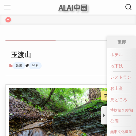
ALA!中国
+
延慶
玉渡山
ホテル
地下鉄
延慶
見る
レストラン
お土産
前へ戻る
見どころ
博物館＆美術館
公園
無形文化遺産