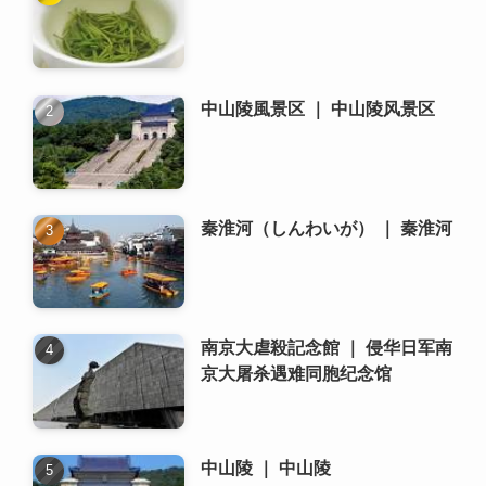
中山陵風景区 ｜ 中山陵风景区
秦淮河（しんわいが） ｜ 秦淮河
南京大虐殺記念館 ｜ 侵华日军南
京大屠杀遇难同胞纪念馆
中山陵 ｜ 中山陵