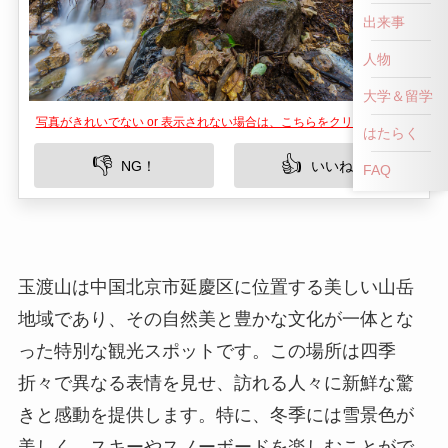
出来事
人物
大学＆留学
写真がきれいでない or 表示されない場合は、こちらをクリックして！
はたらく
👎
👍
NG！
いいね！
FAQ
玉渡山は中国北京市延慶区に位置する美しい山岳
地域であり、その自然美と豊かな文化が一体とな
った特別な観光スポットです。この場所は四季
折々で異なる表情を見せ、訪れる人々に新鮮な驚
きと感動を提供します。特に、冬季には雪景色が
美しく、スキーやスノーボードを楽しむことがで