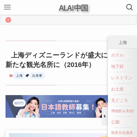
ALA!中国
+
上海
上海ディズニーランドが盛大に開園、
ホテル
新たな観光名所に（2016年）
地下鉄
上海
出来事
レストラン
お土産
見どころ
博物館＆美術館
公園
無形文化遺産