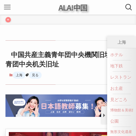
ALA!中国
+
上海
中国共産主義青年団中央機関旧址 ｜ 共
ホテル
青团中央机关旧址
地下鉄
上海
見る
レストラン
お土産
見どころ
博物館＆美術館
公園
無形文化遺産