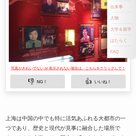
前へ戻る
出来事
人物
大学＆留学
はたらく
FAQ
写真がきれいでない or 表示されない場合は、こちらをクリックして！
👎
👍
NG！
いいね！
上海は中国の中でも特に活気あふれる大都市の一
つであり、歴史と現代が見事に融合した場所で