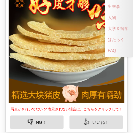
出来事
人物
大学＆留学
はたらく
FAQ
写真がきれいでない or 表示されない場合は、こちらをクリックして！
👎
👍
NG！
いいね！