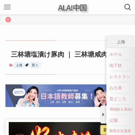
ALA!中国
+
上海
三林塘塩漬け豚肉 ｜ 三林塘咸肉
ホテル
地下鉄
上海
買う
レストラン
お土産
見どころ
博物館＆美術館
公園
前へ戻る
無形文化遺産