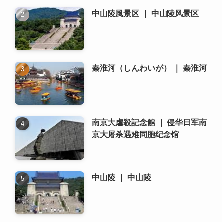
中山陵風景区 ｜ 中山陵风景区
秦淮河（しんわいが） ｜ 秦淮河
南京大虐殺記念館 ｜ 侵华日军南
京大屠杀遇难同胞纪念馆
中山陵 ｜ 中山陵