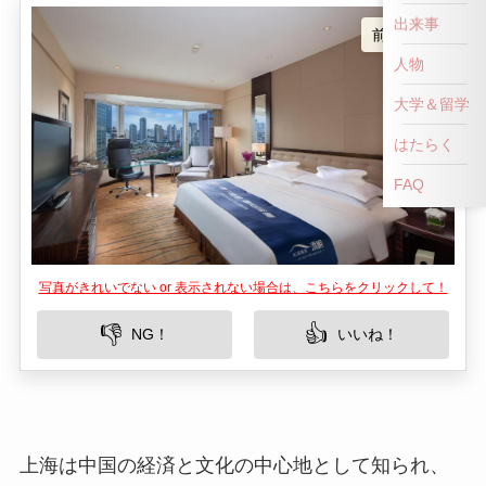
前へ戻る
出来事
人物
大学＆留学
はたらく
FAQ
写真がきれいでない or 表示されない場合は、こちらをクリックして！
👎
👍
NG！
いいね！
上海は中国の経済と文化の中心地として知られ、
多くの高級ホテルが立ち並ぶ都市ですが、その中