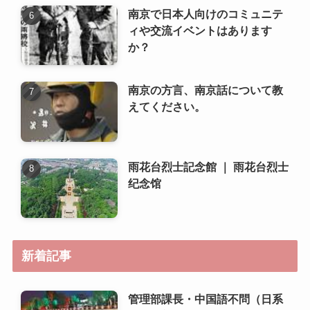
南京で日本人向けのコミュニテ
ィや交流イベントはあります
か？
南京の方言、南京話について教
えてください。
雨花台烈士記念館 ｜ 雨花台烈士
纪念馆
新着記事
管理部課長・中国語不問（日系
自動車部品メーカー） ～