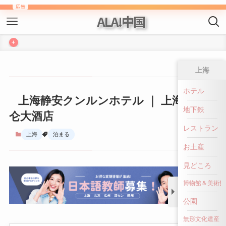
ALA!中国
+
上海
上海静安クンルンホテル ｜ 上海静安昆
ホテル
仑大酒店
地下鉄
上海
泊まる
レストラン
お土産
見どころ
博物館＆美術館
公園
無形文化遺産