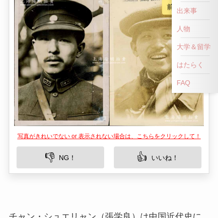
前へ戻る
出来事
人物
大学＆留学
はたらく
FAQ
写真がきれいでない or 表示されない場合は、こちらをクリックして！
👎
👍
NG！
いいね！
チャン・シュエリャン（張学良）は中国近代史に