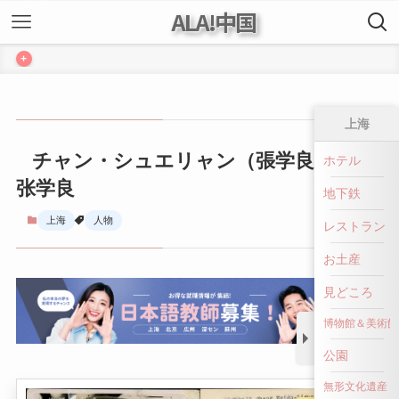
ALA!中国
+
上海
チャン・シュエリャン（張学良） ｜
ホテル
张学良
地下鉄
上海
人物
レストラン
お土産
見どころ
博物館＆美術館
公園
無形文化遺産