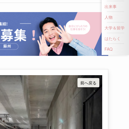
出来事
人物
大学＆留学
はたらく
前へ戻る
FAQ