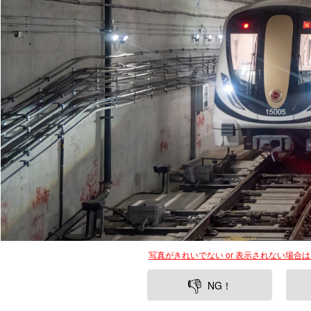
写真がきれいでない or 表示されない場合
👎
NG！
上海の新たな交通のランドマーク、メトロ20号線がついに正式
北をつなぎ、通勤や観光の利便性を大幅にアップさせること間
にも新しい移動の楽しさと快適さを提供します。今回は、20