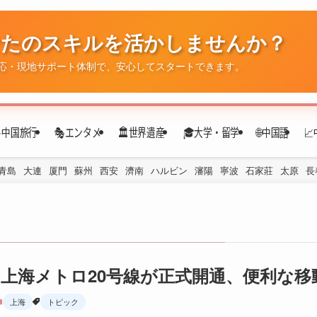
✈️中国旅行
🎭エンタメ
🏛️世界遺産
🎓大学・留学
🌐中国語

青島
大連
厦門
蘇州
西安
濟南
ハルビン
瀋陽
寧波
石家莊
太原
長
上海メトロ20号線が正式開通、便利な移
上海
トピック