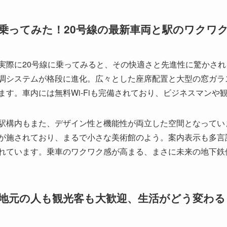
調システムが格段に進化。広々とした座席配置と大型の窓ガラ
ます。車内には無料Wi-Fiも完備されており、ビジネスマン
駅構内もまた、デザイン性と機能性が両立した空間となってい
が施されており、まるで小さな美術館のよう。案内表示も多言
れています。乗車のワクワク感が高まる、まさに未来の地下鉄
地元の人も観光客も大歓迎、生活がどう変わる
20号線の開通は、上海の人々の生活スタイルにも大きな変化
との時間や趣味に使える時間が増え、生活の質が向上したとい
が悪かった地域の住民にとっては、仕事や買い物、レジャーの
観光客にとっても、20号線は上海の魅力を効率よく巡る強力