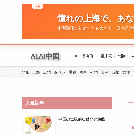
ALA!中国
🧧春節
🏙️北京・上海
北京
上海
広州
深セン
重慶
南京
杭州
天津
成都
武漢
人気記事
中国の伝統的な遊びと遊戯
年代ごとの民族衣装の変遷
四川料理の歴史と文化的背景