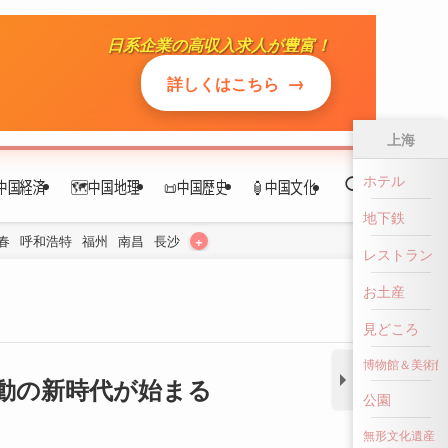
中国経済
🗺️中国地理
📜中国歴史
🏮中国文化
+
春
呼和浩特
福州
南昌
長沙
上海
ホテル
地下鉄
動の新時代が始まる
レストラン
お土産
見どころ
博物館＆美術館
公園
無形文化遺産