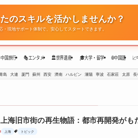
✈️中国旅行
🎭エンタメ
🏛️世界遺産
🎓大学・留学
🌐中国語

青島
大連
厦門
蘇州
西安
濟南
ハルビン
瀋陽
寧波
石家莊
太原
長
上海旧市街の再生物語：都市再開発がも
上海
トピック