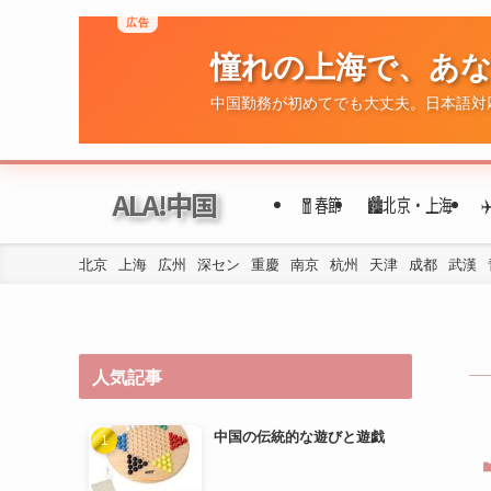
ALA!中国
🧧春節
🏙️北京・上海
北京
上海
広州
深セン
重慶
南京
杭州
天津
成都
武漢
人気記事
中国の伝統的な遊びと遊戯
年代ごとの民族衣装の変遷
四川料理の歴史と文化的背景