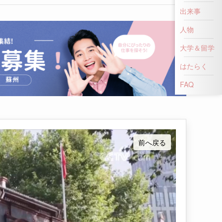
出来事
人物
大学＆留学
はたらく
前へ戻る
FAQ