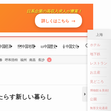
中国経済
🗺️中国地理
📜中国歴史
🏮中国文化
+
春
呼和浩特
福州
南昌
長沙
上海
ホテル
地下鉄
たらす新しい暮らし
レストラン
お土産
見どころ
博物館＆美術館
公園
無形文化遺産