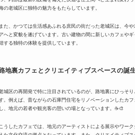
路地裏カフェとクリエイティブスペースの誕
老城区の再開発で特に注目されているのが、路地裏にひっそり
す。例えば、昔ながらの石庫門住宅をリノベーションしたカフ
し、地元の若者や観光客の憩いの場となっています。☕️🎨
こうしたカフェでは、地元のアーティストによる展示やワーク
えた文化交流の拠点となっています。また、クリエイティブス
イナーが集い、自由な発想が生まれる環境が整えられています
保存にとどまらず、新しい文化の発信地としての役割も担い始
さらに、こうした新しいスポットはSNSでも話題となり、若
人気を博しています。路地裏の小さなカフェで過ごす時間が、