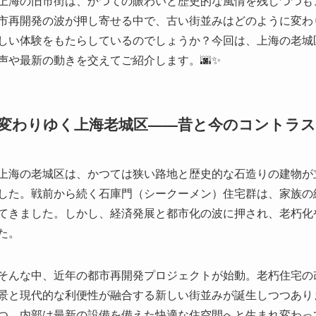
変わりゆく上海老城区——昔と今のコントラ
上海の老城区は、かつては狭い路地と歴史的な石造りの建物が
した。戦前から続く石庫門（シークーメン）住宅群は、家族の
てきました。しかし、経済発展と都市化の波に押され、老朽化
た。
そんな中、近年の都市再開発プロジェクトが始動。老朽住宅の
景と現代的な利便性が融合する新しい街並みが誕生しつつあり
つ、内部は最新の設備を備えた快適な住空間へと生まれ変わっ
海の老城区に独特の魅力をもたらしています。
また、かつては生活感あふれる庶民の街だった老城区は、今や
アへと変貌を遂げています。古い建物の間に新しいカフェやギ
錯する独特の体験を提供しています。