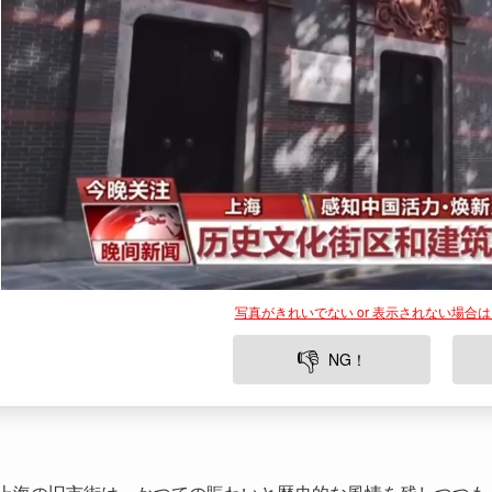
写真がきれいでない or 表示されない場合
👎
NG！
上海の旧市街は、かつての賑わいと歴史的な風情を残しつつも
市再開発の波が押し寄せる中で、古い街並みはどのように変わ
しい体験をもたらしているのでしょうか？今回は、上海の老城
声や最新の動きを交えてご紹介します。🌆✨