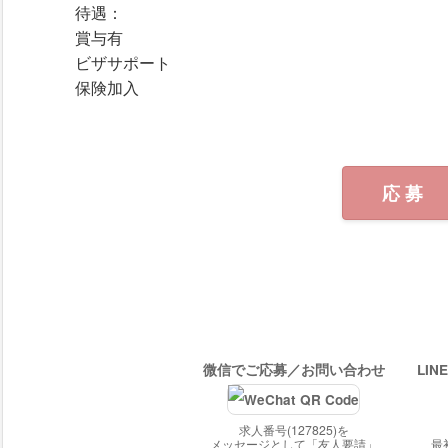
応 募
求人番号(127825)を
メッセージとして「友人要請」
最