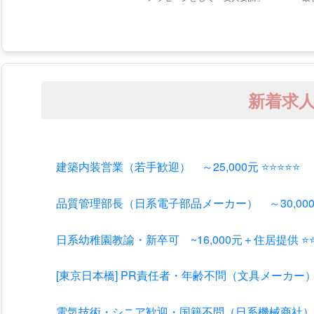
新着求
建築内装営業（若手歓迎） ～25,000元 ⭐⭐⭐⭐⭐
品質管理部長（日系電子部品メーカー） ～30,000
日系幼稚園教諭・新卒可 ~16,000元＋住居提供 ⭐
[東京日本橋] PR責任者・年齢不問（文具メーカー）
電気技術・シニア歓迎・国籍不問（日系機械商社） ～3
物流営業・国籍不問（日系大手物流会社） ~20,000 
サービスエンジニア（日系機械設備メーカー） 600