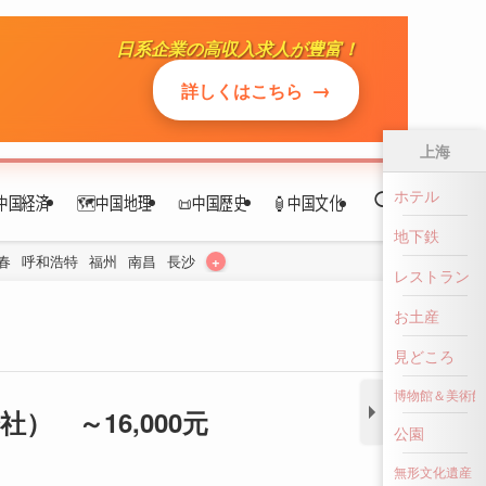
日系企業の高収入求人が豊富！
中国経済
🗺️中国地理
📜中国歴史
🏮中国文化
→
詳しくはこちら
+
春
呼和浩特
福州
南昌
長沙
上海
ホテル
地下鉄
レストラン
 ～16,000元
お土産
見どころ
博物館＆美術館
公園
無形文化遺産