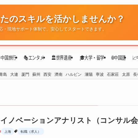
なたのスキルを活かしませんか？
✈️中国旅行
🎭エンタメ
🏛️世界遺産
🎓大学・留学
🌐中国語

応・現地サポート体制で、安心してスタートできます。
青島
大連
厦門
蘇州
西安
濟南
ハルビン
瀋陽
寧波
石家莊
太原
長
イノベーションアナリスト（コンサル会社）
上海
転職（求人）