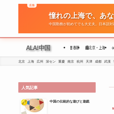
広告
憧れの上海で、あ
ALA!中国
🧧春節
🏙️北京・上海
中国勤務が初めてでも大丈夫。日本語対
北京
上海
広州
深セン
重慶
南京
杭州
天津
成都
武漢
人気記事
中国の伝統的な遊びと遊戯
年代ごとの民族衣装の変遷