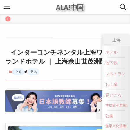
ALA!中国
+
上海
インターコンチネンタル上海ワンダー
ホテル
ランドホテル ｜ 上海佘山世茂洲际酒店
地下鉄
上海
見る
レストラン
お土産
見どころ
博物館＆美術館
公園
無形文化遺産