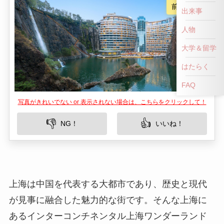
前へ戻る
出来事
人物
大学＆留学
はたらく
FAQ
写真がきれいでない or 表示されない場合は、こちらをクリックして！
👎
👍
NG！
いいね！
上海は中国を代表する大都市であり、歴史と現代
が見事に融合した魅力的な街です。そんな上海に
あるインターコンチネンタル上海ワンダーランド