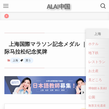
ALA!中国
+
上海
上海国際マラソン記念メダル ｜ 上海国
ホテル
际马拉松纪念奖牌
地下鉄
上海
買う
レストラン
お土産
見どころ
博物館＆美術館
公園
無形文化遺産