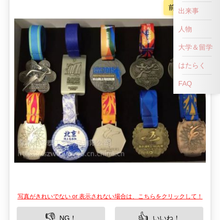
前へ戻る
出来事
人物
大学＆留学
はたらく
FAQ
写真がきれいでない or 表示されない場合は、こちらをクリックして！
👎
👍
NG！
いいね！