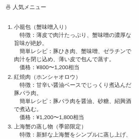
小籠包（蟹味噌入り）
特徴：薄皮で肉汁たっぷり、蟹味噌の濃厚な
旨味が絶妙。
簡単レシピ：豚ひき肉、蟹味噌、ゼラチンで
肉汁を閉じ込め、薄い皮で包んで蒸す。
価格：¥800〜1,200相当
紅焼肉（ホンシャオロウ）
特徴：甘辛い醤油ベースでじっくり煮込んだ
豚バラ肉。
簡単レシピ：豚バラ肉を醤油、砂糖、紹興酒
で煮込む。
価格：¥1,200〜1,800相当
上海蟹の蒸し物（季節限定）
特徴：新鮮な上海蟹をシンプルに蒸し上げ、
蟹本来の旨味を堪能。