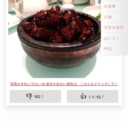
出来事
人物
大学＆留学
はたらく
FAQ
写真がきれいでない or 表示されない場合は、こちらをクリックして！
👎
👍
NG！
いいね！
上海の中心地、徐汇区に位置するラオジースー