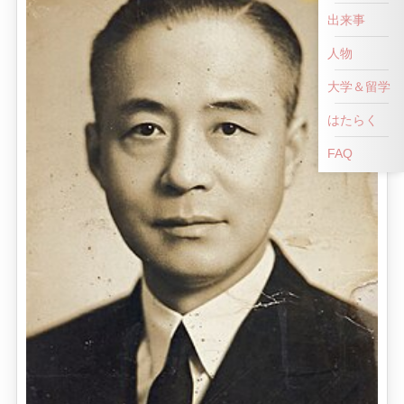
出来事
人物
大学＆留学
はたらく
FAQ