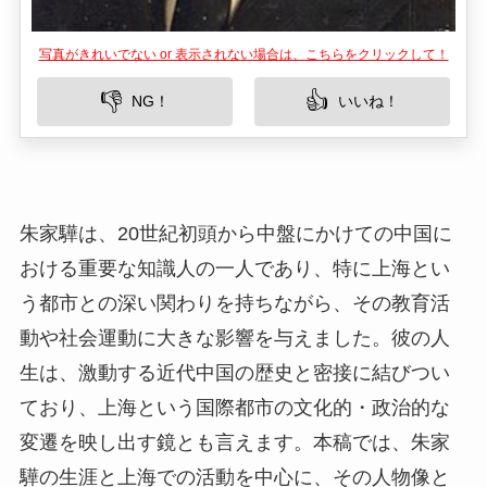
写真がきれいでない or 表示されない場合は、こちらをクリックして！
👎
👍
NG！
いいね！
朱家驊は、20世紀初頭から中盤にかけての中国に
おける重要な知識人の一人であり、特に上海とい
う都市との深い関わりを持ちながら、その教育活
動や社会運動に大きな影響を与えました。彼の人
生は、激動する近代中国の歴史と密接に結びつい
ており、上海という国際都市の文化的・政治的な
変遷を映し出す鏡とも言えます。本稿では、朱家
驊の生涯と上海での活動を中心に、その人物像と