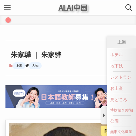
ALA!中国
+
上海
朱家驊 ｜ 朱家骅
ホテル
地下鉄
上海
人物
レストラン
お土産
見どころ
博物館＆美術館
公園
前へ戻る
無形文化遺産